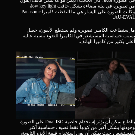
في الصورة أدناه، كان الجانب الأيمن هو ما تمكن هاتف آيفون
من تصويره في بيئة مضاءة بشكل خافت
low key light
،
وكانت الصورة على اليسار هي ما التقطته كاميرا Panasonic
AU-EVA1.
ما إستطاعت الكاميرا تصويره ولم يستطع الآيفون، حصل
بسبب حساسية المستشعر في الكاميرا للضوء بنسبة عالية،
أعلى بكثير من كاميرا الهاتف.
بالطبع بمكن أن يؤثر إستخدام خاصية Dual ISO على الصورة
وجودتها بشكل أكبر من كونها فقط تضيف حساسية أكثر
للمستشعر، حيث يمكن أن يقي إستخدام قيمة الأيزو الثانوية،