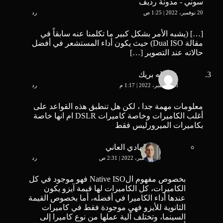
سوني - مدونة رديف
20 نوفمبر، 2022 | 1:25 ص
رد
[…] (يشبه الأمر بشكل كبير ما تكلمنا عنه سابقاً في
مقالة Dual ISO) حيث يكون أداء المستشعر في أفضل
حالاته عند التصوير […]
عبدالله بريك
18 ديسمبر، 2022 | 1:17 م
رد
معلومات مهمة جدا ، لكن هل تنطبق هذه القواعد على
أغلب الكاميرات وخاصة كاميرات DSLR ام انها خاصة
بكاميرات الميرورليس فقط
عبد الهادي العاني
19 ديسمبر، 2022 | 2:31 ص
رد
بخصوص مفهوم الNative ISO فهو موجود في كل
الكاميرات، كل الكاميرات لها قيمة آيزو يكون
عندها أداء الكاميرا في أفضله، أما بخصوص القيمة
الثانوية للأيزو فهي موجودة فقط في كاميرات
السينما، وتختلف آلية عملها من نوع كاميرا إلى