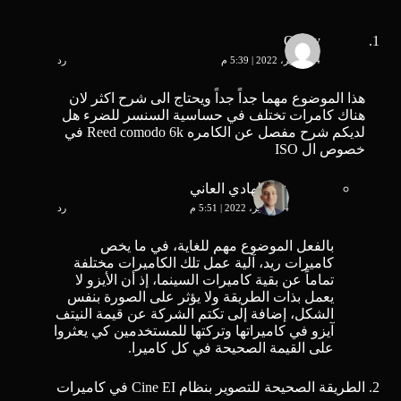
Qusay
14 فبراير، 2022 | 5:39 م
رد
هذا الموضوع مهما جداً جداً ويحتاج الى شرح اكثر لان
هناك كامرات تختلف في حساسية السنسر للضرء هل
لديكم شرح مفصل عن الكامره Reed comodo 6k في
خصوص ال ISO
عبد الهادي العاني
14 فبراير، 2022 | 5:51 م
رد
بالفعل الموضوع مهم للغاية، في ما يخص
كاميرات ريد، آلية عمل تلك الكاميرات مختلفة
تماماً عن بقية كاميرات السينما، إذ أن الأيزو لا
يعمل بذات الطريقة ولا يؤثر على الصورة بنفس
الشكل، إضافة إلى تكتم الشركة عن قيمة النيتف
آيزو في كاميراتها وتركتها للمستخدمين كي يعثروا
على القيمة الصحيحة في كل كاميرا.
الطريقة الصحيحة للتصوير بنظام Cine EI في كاميرات