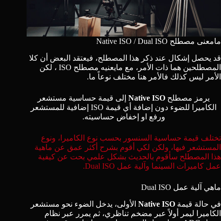
مامعنى مصطلح Native ISO / Dual ISO
قد يحصل إشكال عند ذكر هذا المصطلح، فيعتقد البعض أن كلا
المصطلحين هما ذات الأمر، مع مايعنيه
مصطلح ISO
، لكن
الأمر ليس كذلك فالأمر هنا مختلف نوعاً ما.
يرمز مصطلح
Native ISO
إلى قيمة حساسية مستشعر
الكاميرا للضوء دون إضافة أي قيمة ISO إضافية للمستشعر
ورفع او إخفاض حساسيته.
تختلف قيمة حساسية السنسور بحسب نوع الكاميرا، ونوع
المستشعر فيها، ولكن لكي أقوم بشرح أكثر عمق عن ماهية
هذا المصطلح سأقوم بالحديث بشكل علمي بحت عن كيفية
عمل كاميرات السينما وآلية عمل Dual ISO.
ماهي آلية عمل Dual ISO
في حالة قيمة
Native ISO
الأولى، يدخل الضوء نحو مستشعر
الكاميرا ليمر أولاً عبر مضخم تناظري، ثم يمرر عبر نظام