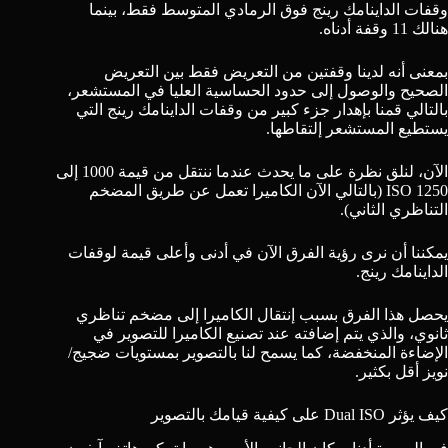
وقفات الداينامك رينج فوق الرمادي المتوسط فقط​​، بينما
هنالك 11 وقفة أدناه.
بمعنى أنه لدينا وقفتين من التعريض فقط بين التعريض
الصحيح والوصول إلى حدود الحساسية العليا في المستشعر،
بالتالي قمنا بإهدار جزء كبير من وقفات الداينامك رينج التي
يستطيع المستشعر إلتقاطها.
الآن، لنلق نظرة على ما يحدث عندما ننتقل من قيمة 1000 إلى
1250 ISO (بالتالي الآن الكاميرا تعمل عن طريق المضخم
التناظري الثاني).
يمكننا أن نرى رؤية الفرق الآن في أدنى وأعلى قيمة لوقفات
الداينامك رينج.
يحصل هذا الفرق بسبب إنتقال الكاميرا إلى مضخم تناظري
ثانوي، والذي يتم إضافته عند تصنيع الكاميرا للتصوير في
الإضاءة المنخفضة، كما يسمح لنا بالتصوير بمستويات ضجيج/
نويز أقل بكثير.
كيف يؤثر Dual ISO على كيفية قيامك بالتصوير