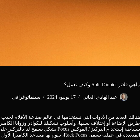
ماهي فلاتر Split Diopter وكيف تعمل؟
عبد الهادي العاني
17 يوليو، 2024
سينماتوغرافي
هنالك العديد من الأدوات التي نستخدمها في عالم صناعة الأفلام لجذب
طريق الإضاءة أو إختلاف نسبها، وأسلوب تشكيلنا للكوادر وزوايا الكام
ببساطة إستخدام التركيز / الفوكس Focus ب
المتعددة في عملية تسمى Rack Focus، يقوم بها مساعد الكاميرا الأول أو الفوكس بولر – Focus puller أثناء عملية تصوير المشهد.