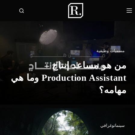
لتجاوز
لى
لمحتوى
مسميات وظيفية
من هو مساعد إنتاج –
Production Assistant وما هي
مهامه؟
سينماتوغرافي