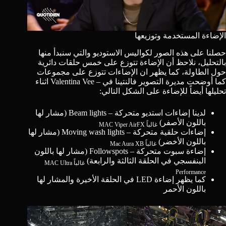
الإضاءة المستخدمة وتوزيعها
حصلنا على هذه الصور لكواليس الاستوديو والتي سنبدأ منها
بالتحليل، نلاحظ أن الإضاءة تتوزع على خمس حلقات دائرية
حول الطاولة، كما يظهر ان الإضاءات تتوزع على مجموعات
كما أوضحت مديرة التصوير
فالنتينا في
–
Valentina Vee
اثناء
تحليلها أيضاً للإضاءة على الشكل التالي:
لدينا إضاءات استديو متحركة – Beam lights (مشار لها
باللون الأصفر)
غالباً
MAC Viper AirFX
إضاءات حلقية متحركة – Moving wash lights (مشار لها
باللون الأخضر)
غالباً
Mac Aura XB
إضاءة سبوت متحركة – Followspots (مشار لها باللون
البنفسجي في الحلقة الثالثة والرابعة)
غالباً
MAC Ultra
Performance
كما يظهر إضاءة LED في الحلقة الأخيرة والمشار لها
باللون الأحمر