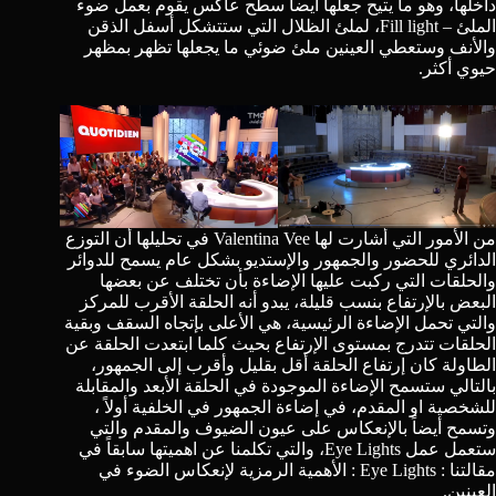
داخلها، وهو ما يتيح جعلها أيضاً سطح عاكس يقوم بعمل
ضوء
الملئ – Fill light
، لملئ الظلال التي ستتشكل أسفل الذقن
والأنف وستعطي العينين ملئ ضوئي ما يجعلها تظهر بمظهر
حيوي أكثر.
من الأمور التي أشارت لها
Valentina Vee
في تحليلها أن التوزع
الدائري للحضور والجمهور والإستديو بشكل عام يسمح للدوائر
والحلقات التي ركبت عليها الإضاءة بأن تختلف عن بعضها
البعض بالإرتفاع بنسب قليلة، يبدو أنه الحلقة الأقرب للمركز
والتي تحمل الإضاءة الرئيسية، هي الأعلى بإتجاه السقف وبقية
الحلقات تتدرج بمستوى الإرتفاع بحيث كلما ابتعدت الحلقة عن
الطاولة كان إرتفاع الحلقة أقل بقليل وأقرب إلى الجمهور،
بالتالي ستسمح الإضاءة الموجودة في الحلقة الأبعد والمقابلة
للشخصية او المقدم، في إضاءة الجمهور في الخلفية أولاً ،
وتسمح أيضاً بالإنعكاس على عيون الضيوف والمقدم والتي
ستعمل عمل
Eye Lights
، والتي تكلمنا عن اهميتها سابقاً في
مقالتنا :
Eye Lights : الأهمية الرمزية لإنعكاس الضوء في
العينين
.