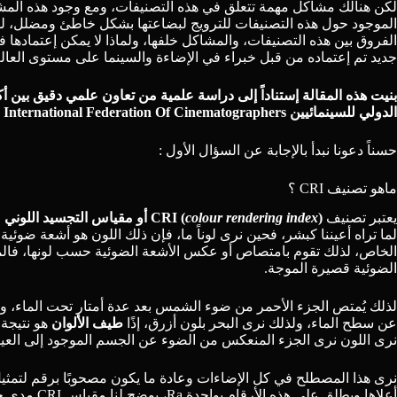
لكن هنالك مشاكل مهمة تتعلق في هذه التصنيفات، ومع وجود هذه المش
الموجود حول هذه التصنيفات للترويج لبضاعتها بشكل خاطئ ومضلل، ل
الفروق بين هذه التصنيفات، والمشاكل خلفها، ولماذا لا يمكن إعتمادها
جديد تم إعتماده من قبل خبراء في الإضاءة والسينما على مستوى العال
بنيت هذه المقالة إستناداً إلى دراسة علمية من تعاون علمي دقيق بين
أك
الدولي للسينمائيين International Federation Of Cinematographers
حسناً دعونا نبدأ بالإجابة عن السؤال الأول :
ماهو تصنيف CRI ؟
يعتبر تصنيف
(CRI (
colour rendering index
أو مقياس التجسيد اللوني
ل
لما تراه أعيننا كبشر، فحين نرى لوناً ما، فإن ذلك اللون هو أشعة ضو
الخاص، لذلك تقوم بامتصاص أو عكس الأشعة الضوئية حسب لونها، فالماء 
الضوئية قصيرة الموجة.
لذلك يُمتص الجزء الأحمر من ضوء الشمس بعد عدة أمتار تحت الماء، وم
عن سطح الماء، ولذلك نرى البحر بلون أزرق، إذًا
طيف الألوان
هو نتيجة
نرى اللون نرى الجزء المنعكس من الضوء عن الجسم الموجود إلى العي
نرى هذا المصطلح في كل الإضاءات وعادة ما يكون مصحوبًا برقم لتمث
أعلاها ويطلق