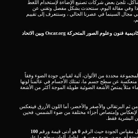
اكل، تلجئ بعض شركات تصنيع الإضاءة لإستخدام اللغط
ذا وفي مقالة اليوم، سنتحدث بشكل مفصل وتقني عن
 في مجال السينما في عصرنا الحالي ، وسنتعرف إلى تقييم
م،
اديمية فنون وعلوم الصور المتحركة Oscar.org
وبين
الاتحاد
مجموعة محددة من الألوان، آلية لقياس جودة الضوء وفقاً
ئية منعكسة عن سطح جسم ما، تمتلك الأجسام في عالمنا لونها
مثلاً يمتصّ الأشعة الضوئية طويلة الموجة أكثر من الأشعة
ن ثم البرتقالي والأصفر والأخضر، أما اللون الأزرق فينعكس
 لإنعكاس وإمتصاص أجزاء مختلفة من ضوء الشمس، فحين
ن البشرية فقط.
يل مقياس الجودة حيث الرقم
0
هو أدنى قيمة ورقم
100
 على هذه الأرقام بواحدة Ra، يوضح لنا مقياس CRI مدى جودة أي مصدر ضوء معين في إظهار ألوان سطح ما على