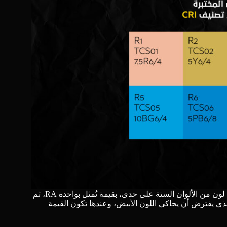
يقوم المقياس اللوني او ما نسميه Color meter/Spectormeter بقياس كل لون من الألوان الستة على حدى، بقيمة تُمثل بواحدة RA، ثم
ي يفترض أن يحاكي اللون الأبيض، وعندها تكون القيمة