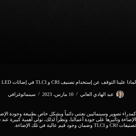
لماذا علينا التوقف عن إستخدام تصنيف CRI و TLCI في إضائات LED وإعتماد تقييم SSI في التصوير السينمائي المتقدم
عبد الهادي العاني
10 مارس، 2023
سينماتوغرافي
كمدراء تصوير وسينمائيين نعتني دائماً وبشكل خاص بطبيعة وجودة الإضاءة
الإضاءة وتأثيرها على جودة أعمالنا، ونظراً لذلك، نولي أهمية كبيرة عند
تصنيفات CRI و TLCI وضمان وجود قيم عالية في تلك الإضاءة.