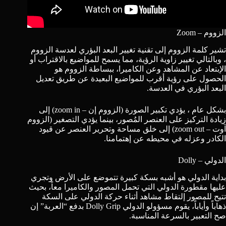
الزووم – Zoom
تشير كلمة الزووم إلى تقنية تغيير
البعد البؤري
لعدسة الزووم
، وبالتالي تغيير زاوية الرؤية، مما يسمح للمواضيع بالاقتراب أو
الإبتعاد عن المشاهد وعن الكاميرا، ببساطة الزووم هو
الحصول على رؤية أقرب للمواضيع البعيدة عن طريق تعديل
البعد البؤري
في العدسة.
بشكل عام ، يؤدي تكبير الصورة (الزووم إن – zoom in) إلى
زيادة التركيز على العنصر المُصور، بينما يؤدي التصغير (الزووم
آوت – zoom out) إلى خلق مساحة وتحرير العنصر عن قيود
الكادر وعزله في محيطه عن إهتمامنا.
الدولي – Dolly
بداية الدولي هو أشبه بسكة كبيرة تتموضع على الأرض وتجري
عليها مقطورة الدولي التي تحمل المصور والكاميرا معاً، بحيث
تتيح للمصور إلتقاط مشاهد أثناء حركة الدولي على السكة
ذهاباً وأياباً، يقوم
مسؤولو الدولي Dolly Grip
بدفع “العربة” إن
صح التعبير بالسرعة المناسبة.