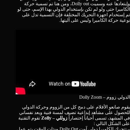
وإبتعادها عنه وسميت Dolly out، ومن هنا تم تسمية حركة
الكاميرا حتى ولو لم تكن بإستخدام الدولي بهذا الإسم، حتى لو
تم إستخدام اجهزة التحريك المختلفة فإن التسمية تدل على
نوعية حركة الكاميرا وليس على آليتها.
الدولي زووم – Dolly Zoom
يقوم صانعو الأفلام على دمج كل من الزووم وحركة الدولي
للحصول على مشاهد إبداعية تضيف لمسة فنية وبعد نفساني
في المشهد، تسمى أحياناً إختصاراً
زوللي – Zolly
تقوم التقنية
على الشكل التالي :
– تتحرك الكاميرا دولي آوت Dolly Out وبذات الوقت يتم عمل