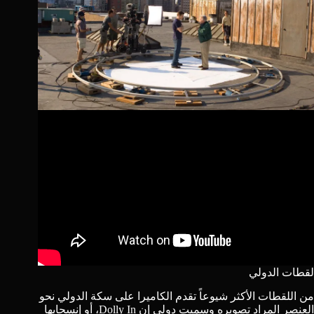
لقطات الدولي
من اللقطات الأكثر شيوعاً تقدم الكاميرا على سكة الدولي نحو
العنصر المراد تصويره وسميت دولي إن Dolly In، أو إنسحابها