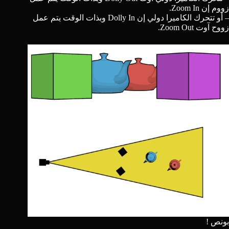
زووم إن Zoom In.
– أو تتحرك الكاميرا دولي إن Dolly In وبذات الوقت يتم عمل
زووح آوت Zoom Out.
بونص !