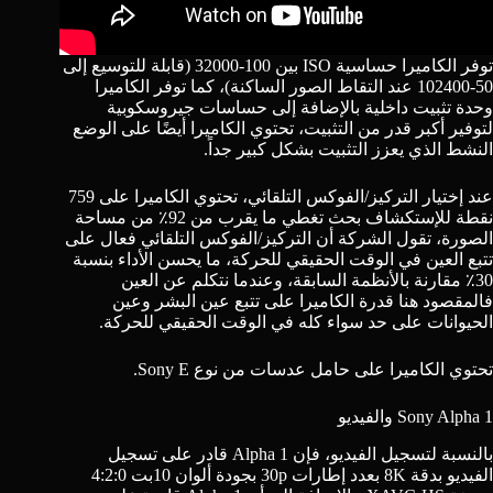
توفر الكاميرا حساسية ISO بين 100-32000 (قابلة للتوسيع إلى
50-102400 عند التقاط الصور الساكنة)، كما توفر الكاميرا
وحدة تثبيت داخلية بالإضافة إلى حساسات جيروسكوبية
لتوفير أكبر قدر من التثبيت، تحتوي الكاميرا أيضًا على الوضع
النشط الذي يعزز التثبيت بشكل كبير جداً.
عند إختيار التركيز/الفوكس التلقائي، تحتوي الكاميرا على 759
نقطة للإستكشاف بحث تغطي ما يقرب من 92٪ من مساحة
الصورة، تقول الشركة أن التركيز/الفوكس التلقائي فعال على
تتبع العين في الوقت الحقيقي للحركة، ما يحسن الأداء بنسبة
30٪ مقارنة بالأنظمة السابقة، وعندما نتكلم عن العين
فالمقصود هنا قدرة الكاميرا على تتبع عين البشر وعين
الحيوانات على حد سواء كله في الوقت الحقيقي للحركة.
تحتوي الكاميرا على حامل عدسات من نوع Sony E.
Sony Alpha 1 والفيديو
بالنسبة لتسجيل الفيديو، فإن Alpha 1 قادر على تسجيل
الفيديو بدقة 8K بعدد إطارات 30p بجودة ألوان 10بت 4:2:0