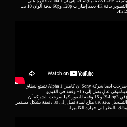
بصيغة XAVC-HS، بالإضافة إلى أن Alpha 1 قادرة على
التصوير بدقة 4K بعدد إطارات 120p و60p بدقة ألوان 10 بت
4:2:2.
صرحت أيضاً شركة Sony أن كاميرا Alpha 1 تتمتع بنطاق
ديناميكي عالٍ يصل إلى 15+ وقفة في الفيديو
(في S-Log3) و 15 وقفة للصور،كما صرحت الشركة أن
التسجيل بدقة 8K متاح لمدة تصل إلى 30 دقيقة بشكل مستمر
وذلك بالنظر إلى حرارة الكاميرا.