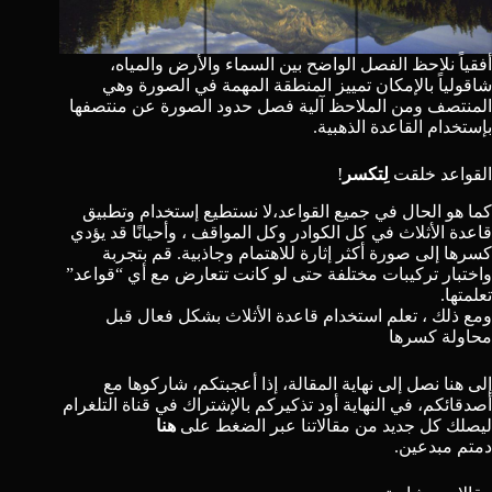
أفقياً نلاحظ الفصل الواضح بين السماء والأرض والمياه،
شاقولياً بالإمكان تمييز المنطقة المهمة في الصورة وهي
المنتصف ومن الملاحظ آلية فصل حدود الصورة عن منتصفها
بإستخدام القاعدة الذهبية.
القواعد خلقت
لِتكسر
!
كما هو الحال في جميع القواعد،لا نستطيع إستخدام وتطبيق
قاعدة الأثلاث في كل الكوادر وكل المواقف ، وأحيانًا قد يؤدي
كسرها إلى صورة أكثر إثارة للاهتمام وجاذبية. قم بتجربة
واختبار تركيبات مختلفة حتى لو كانت تتعارض مع أي “قواعد”
تعلمتها.
ومع ذلك ، تعلم استخدام قاعدة الأثلاث بشكل فعال قبل
محاولة كسرها
إلى هنا نصل إلى نهاية المقالة، إذا أعجبتكم، شاركوها مع
أصدقائكم، في النهاية أود تذكيركم بالإشتراك في قناة التلغرام
ليصلك كل جديد من مقالاتنا عبر الضغط على
هنا
دمتم مبدعين.